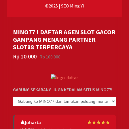
©2025 | SEO Ming Yi
MINO77 ! DAFTAR AGEN SLOT GACOR
GAMPANG MENANG PARTNER
SLOT88 TERPERCAYA
Rp 10.000
Translation
Translation
Rp 100.000
missing:
missing:
en.products.general.regular_price
en.products.general.sale_price
GABUNG SEKARANG JUGA KEDALAM SITUS MINO77!
Juharta