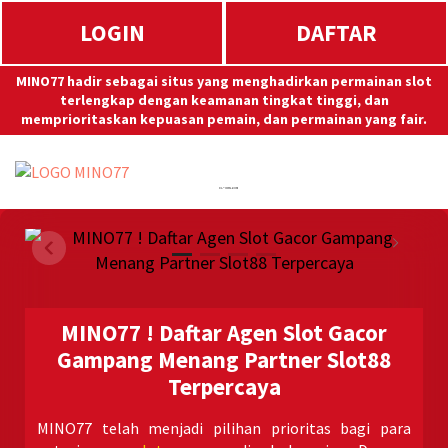
LOGIN
DAFTAR
MINO77 hadir sebagai situs yang menghadirkan permainan slot
terlengkap dengan keamanan tingkat tinggi, dan
memprioritaskan kepuasan pemain, dan permainan yang fair.
MINO77 ! Daftar Agen Slot Gacor
Gampang Menang Partner Slot88
Terpercaya
MINO77 telah menjadi pilihan prioritas bagi para